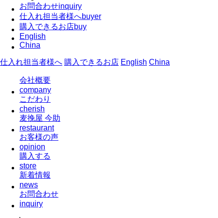
お問合わせ
inquiry
仕入れ担当者様へ
buyer
購入できるお店
buy
English
China
仕入れ担当者様へ
購入できるお店
English
China
会社概要
company
こだわり
cherish
麦挽屋 今助
restaurant
お客様の声
opinion
購入する
store
新着情報
news
お問合わせ
inquiry