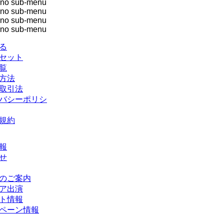
no sub-menu
no sub-menu
no sub-menu
no sub-menu
る
セット
覧
方法
取引法
バシーポリシ
規約
報
せ
のご案内
ア出演
ト情報
ペーン情報