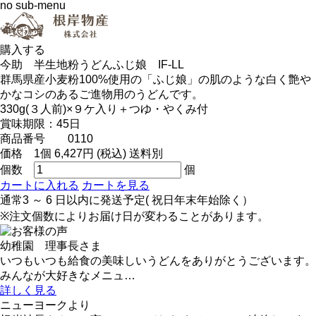
no sub-menu
購入する
今助 半生地粉うどんふじ娘 IF-LL
群馬県産小麦粉100%使用の「ふじ娘」の肌のような白く艶や
かなコシのあるご進物用のうどんです。
330g(３人前)×９ケ入り＋つゆ・やくみ付
賞味期限：45日
商品番号 0110
価格 1個 6,427円 (税込) 送料別
個数
個
カートに入れる
カートを見る
通常3 ～ 6 日以内に発送予定( 祝日年末年始除く）
※注文個数によりお届け日が変わることがあります。
幼稚園 理事長さま
いつもいつも給食の美味しいうどんをありがとうございます。
みんなが大好きなメニュ…
詳しく見る
ニューヨークより