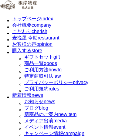
トップページ
index
会社概要
company
こだわり
cherish
麦挽屋 今助
restaurant
お客様の声
opinion
購入する
store
ギフトセット
gift
商品一覧
goods
ご利用方法
howto
特定商取引法
law
プライバシーポリシー
privacy
ご利用規約
rules
新着情報
news
お知らせ
news
ブログ
blog
新商品のご案内
newitem
メディア出演
media
イベント情報
event
キャンペーン情報
campaign