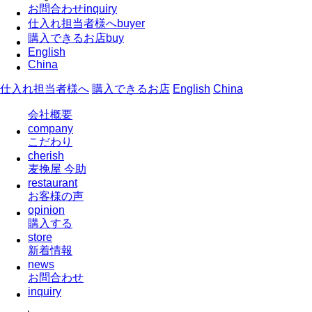
お問合わせ
inquiry
仕入れ担当者様へ
buyer
購入できるお店
buy
English
China
仕入れ担当者様へ
購入できるお店
English
China
会社概要
company
こだわり
cherish
麦挽屋 今助
restaurant
お客様の声
opinion
購入する
store
新着情報
news
お問合わせ
inquiry