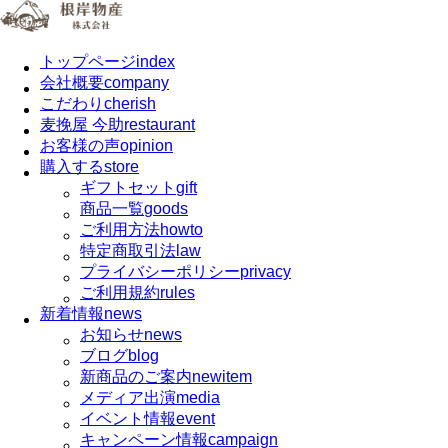
トップページ
index
会社概要
company
こだわり
cherish
麦挽屋 今助
restaurant
お客様の声
opinion
購入する
store
ギフトセット
gift
商品一覧
goods
ご利用方法
howto
特定商取引法
law
プライバシーポリシー
privacy
ご利用規約
rules
新着情報
news
お知らせ
news
ブログ
blog
新商品のご案内
newitem
メディア出演
media
イベント情報
event
キャンペーン情報
campaign