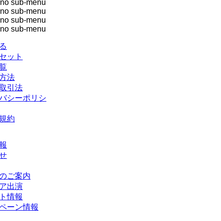
no sub-menu
no sub-menu
no sub-menu
no sub-menu
る
セット
覧
方法
取引法
バシーポリシ
規約
報
せ
のご案内
ア出演
ト情報
ペーン情報