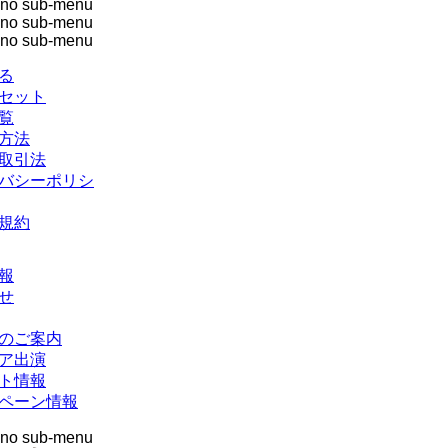
no sub-menu
no sub-menu
no sub-menu
る
セット
覧
方法
取引法
バシーポリシ
規約
報
せ
のご案内
ア出演
ト情報
ペーン情報
no sub-menu