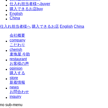
仕入れ担当者様へ
buyer
購入できるお店
buy
English
China
仕入れ担当者様へ
購入できるお店
English
China
会社概要
company
こだわり
cherish
麦挽屋 今助
restaurant
お客様の声
opinion
購入する
store
新着情報
news
お問合わせ
inquiry
no sub-menu