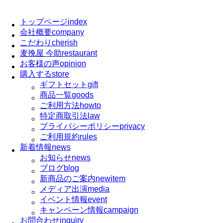
トップページ
index
会社概要
company
こだわり
cherish
麦挽屋 今助
restaurant
お客様の声
opinion
購入する
store
ギフトセット
gift
商品一覧
goods
ご利用方法
howto
特定商取引法
law
プライバシーポリシー
privacy
ご利用規約
rules
新着情報
news
お知らせ
news
ブログ
blog
新商品のご案内
newitem
メディア出演
media
イベント情報
event
キャンペーン情報
campaign
お問合わせ
inquiry