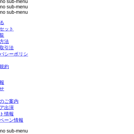
no sub-menu
no sub-menu
no sub-menu
る
セット
覧
方法
取引法
バシーポリシ
規約
報
せ
のご案内
ア出演
ト情報
ペーン情報
no sub-menu