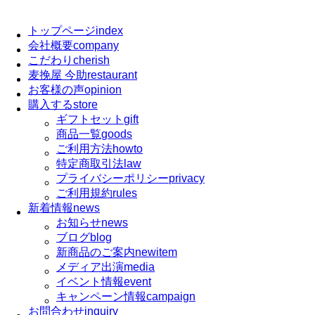
トップページ
index
会社概要
company
こだわり
cherish
麦挽屋 今助
restaurant
お客様の声
opinion
購入する
store
ギフトセット
gift
商品一覧
goods
ご利用方法
howto
特定商取引法
law
プライバシーポリシー
privacy
ご利用規約
rules
新着情報
news
お知らせ
news
ブログ
blog
新商品のご案内
newitem
メディア出演
media
イベント情報
event
キャンペーン情報
campaign
お問合わせ
inquiry