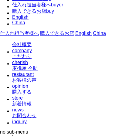
仕入れ担当者様へ
buyer
購入できるお店
buy
English
China
仕入れ担当者様へ
購入できるお店
English
China
会社概要
company
こだわり
cherish
麦挽屋 今助
restaurant
お客様の声
opinion
購入する
store
新着情報
news
お問合わせ
inquiry
no sub-menu